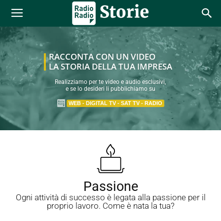
R
A
C
C
O
N
T
A
C
O
N
U
N
V
I
D
E
O
L
A
S
T
O
R
I
A
D
E
L
L
A
T
U
A
I
M
P
R
E
S
A
Realizziamo per te video e audio esclusivi,
e se lo desideri li pubblichiamo su
WEB - DIGITAL TV - SAT TV - RADIO
Passione
Ogni attività di successo è legata alla passione per il
proprio lavoro. Come è nata la tua?