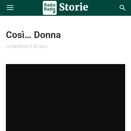
Così… Donna
La bellezza è di casa